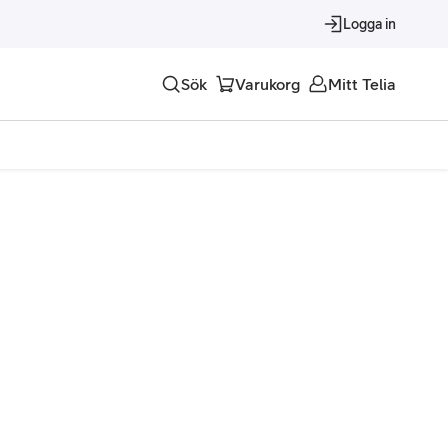
Logga in
Sök
Varukorg
Mitt Telia
Tjänster
Alla tjänster
Trygghet
Underhållning
Roaming – samtal och surf i utlandet