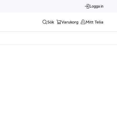
Logga in
Sök
Varukorg
Mitt Telia
Tjänster
Alla tjänster
Trygghet
Underhållning
Roaming – samtal och surf i utlandet