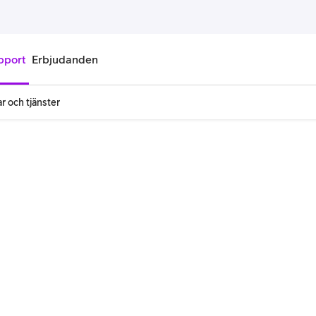
pport
Erbjudanden
r och tjänster
onnemang
Kontantkort
labonnemang
Köp kontantkort
bonnemang
Ladda kontantkort
ändare
Laddningscheck
nemang för pensionär
Registrera kontantkort