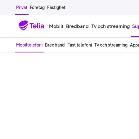
Gå till sidans innehåll
Privat
Företag
Fastighet
Mobilt
Bredband
Tv och streaming
Su
Mobiltelefoni
Bredband
Fast telefoni
Tv och streaming
Appa
Mobiltelefoner
Mobilab
iPhone
Alla mobi
Samsung Galaxy
Familjea
Google Pixel
Extra anv
Alla mobiltelefoner
Mobilabon
Begagnade mobiltelefoner