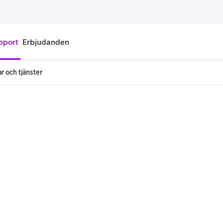
pport
Erbjudanden
r och tjänster
onnemang
Kontantkort
labonnemang
Köp kontantkort
bonnemang
Ladda kontantkort
ändare
Laddningscheck
nemang för pensionär
Registrera kontantkort