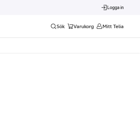
Logga in
Sök
Varukorg
Mitt Telia
Tjänster
Alla tjänster
Trygghet
Underhållning
Roaming – samtal och surf i utlandet