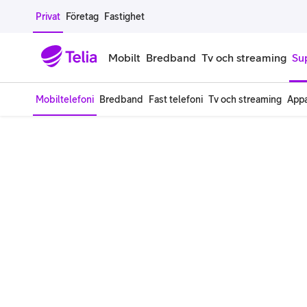
Gå till sidans innehåll
Privat
Företag
Fastighet
Mobilt
Bredband
Tv och streaming
Su
Mobiltelefoni
Bredband
Fast telefoni
Tv och streaming
Appa
Mobiltelefoner
Mobilab
iPhone
Alla mobi
Samsung Galaxy
Familjea
Google Pixel
Extra anv
Alla mobiltelefoner
Mobilabon
Begagnade mobiltelefoner