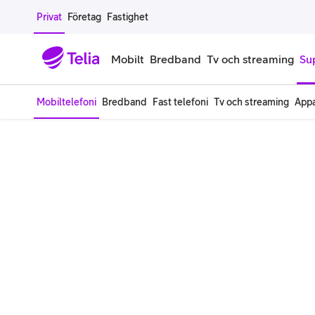
Gå till sidans innehåll
Privat
Företag
Fastighet
Mobilt
Bredband
Tv och streaming
Su
Mobiltelefoni
Bredband
Fast telefoni
Tv och streaming
Appa
Mobiltelefoner
Mobilab
iPhone
Alla mobi
Samsung Galaxy
Familjea
Google Pixel
Extra anv
Alla mobiltelefoner
Mobilabon
Begagnade mobiltelefoner