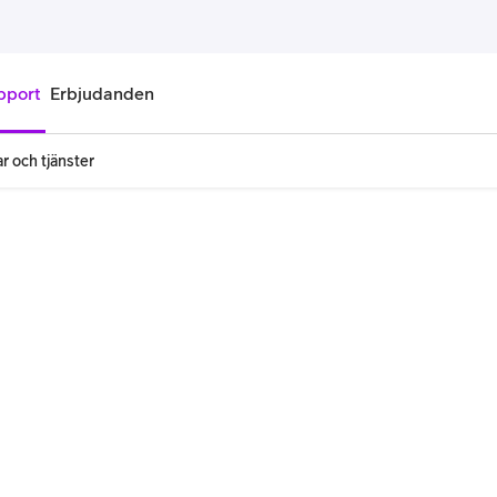
pport
Erbjudanden
r och tjänster
onnemang
Kontantkort
labonnemang
Köp kontantkort
bonnemang
Ladda kontantkort
ändare
Laddningscheck
nemang för pensionär
Registrera kontantkort