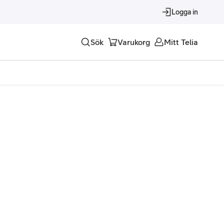
Logga in
Sök
Varukorg
Mitt Telia
Tjänster
Alla tjänster
Trygghet
Underhållning
Roaming – samtal och surf i utlandet