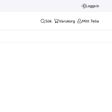
Logga in
Sök
Varukorg
Mitt Telia
Tjänster
Alla tjänster
Trygghet
Underhållning
Roaming – samtal och surf i utlandet