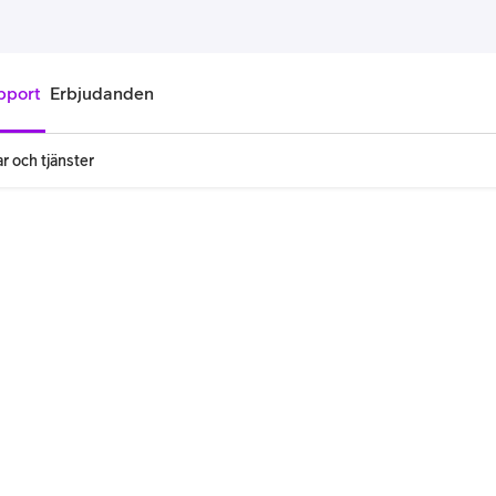
pport
Erbjudanden
r och tjänster
onnemang
Kontantkort
labonnemang
Köp kontantkort
bonnemang
Ladda kontantkort
ändare
Laddningscheck
nemang för pensionär
Registrera kontantkort