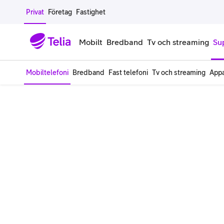
Gå till sidans innehåll
Privat
Företag
Fastighet
Mobilt
Bredband
Tv och streaming
Su
Mobiltelefoni
Bredband
Fast telefoni
Tv och streaming
Appa
Mobiltelefoner
Mobilab
iPhone
Alla mobi
Samsung Galaxy
Familjea
Google Pixel
Extra anv
Alla mobiltelefoner
Mobilabon
Begagnade mobiltelefoner