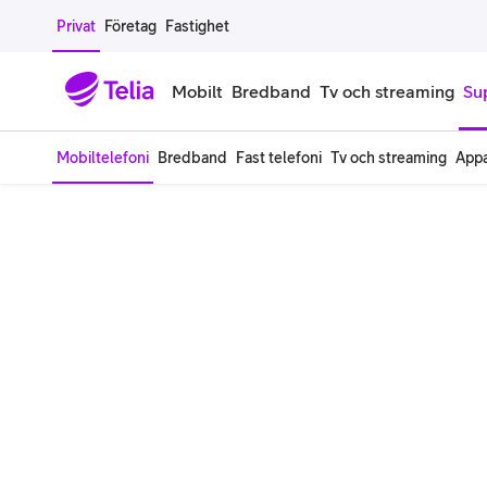
Gå till sidans innehåll
Privat
Företag
Fastighet
Mobilt
Bredband
Tv och streaming
Su
Mobiltelefoni
Bredband
Fast telefoni
Tv och streaming
Appa
Mobiltelefoner
Mobilab
iPhone
Alla mobi
Samsung Galaxy
Familjea
Google Pixel
Extra anv
Alla mobiltelefoner
Mobilabon
Begagnade mobiltelefoner