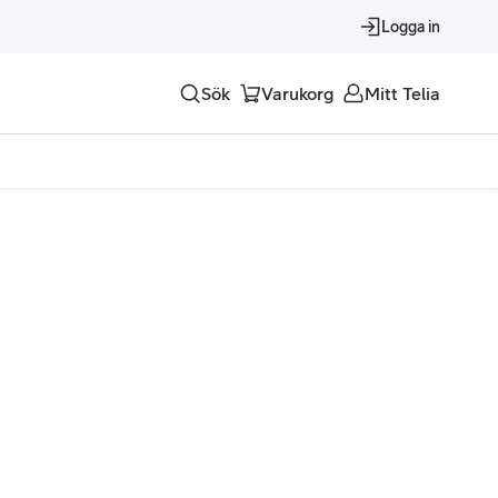
Logga in
Sök
Varukorg
Mitt Telia
Tjänster
Alla tjänster
Trygghet
Underhållning
Roaming – samtal och surf i utlandet