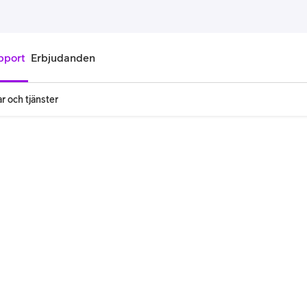
pport
Erbjudanden
r och tjänster
onnemang
Kontantkort
labonnemang
Köp kontantkort
bonnemang
Ladda kontantkort
ändare
Laddningscheck
nemang för pensionär
Registrera kontantkort