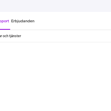
pport
Erbjudanden
r och tjänster
onnemang
Kontantkort
labonnemang
Köp kontantkort
bonnemang
Ladda kontantkort
ändare
Laddningscheck
nemang för pensionär
Registrera kontantkort