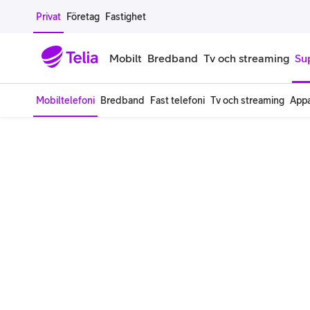
Gå till sidans innehåll
Privat
Företag
Fastighet
Mobilt
Bredband
Tv och streaming
Su
Mobiltelefoni
Bredband
Fast telefoni
Tv och streaming
Appa
Mobiltelefoner
Mobilab
iPhone
Alla mobi
Samsung Galaxy
Familjea
Google Pixel
Extra anv
Alla mobiltelefoner
Mobilabon
Begagnade mobiltelefoner