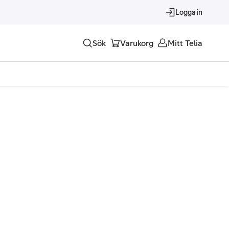
Logga in
Sök
Varukorg
Mitt Telia
Tjänster
Alla tjänster
Trygghet
Underhållning
Roaming – samtal och surf i utlandet