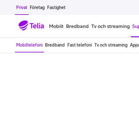
Gå till sidans innehåll
Privat
Företag
Fastighet
Mobilt
Bredband
Tv och streaming
Su
Mobiltelefoni
Bredband
Fast telefoni
Tv och streaming
Appa
Mobiltelefoner
Mobilab
iPhone
Alla mobi
Samsung Galaxy
Familjea
Google Pixel
Extra anv
Alla mobiltelefoner
Mobilabon
Begagnade mobiltelefoner