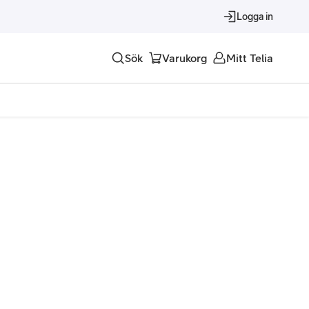
Logga in
Sök
Varukorg
Mitt Telia
Tjänster
Alla tjänster
Trygghet
Underhållning
Roaming – samtal och surf i utlandet