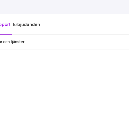
pport
Erbjudanden
r och tjänster
onnemang
Kontantkort
labonnemang
Köp kontantkort
bonnemang
Ladda kontantkort
ändare
Laddningscheck
nemang för pensionär
Registrera kontantkort