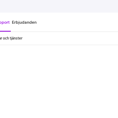
pport
Erbjudanden
r och tjänster
onnemang
Kontantkort
labonnemang
Köp kontantkort
bonnemang
Ladda kontantkort
ändare
Laddningscheck
nemang för pensionär
Registrera kontantkort