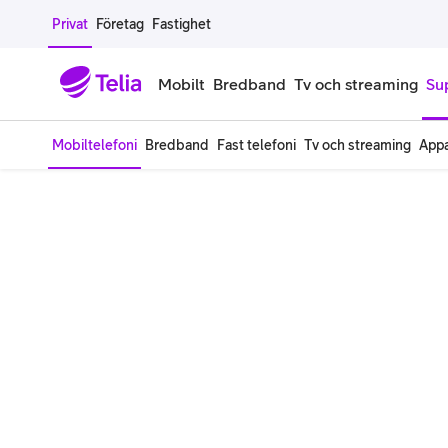
Gå till sidans innehåll
Privat
Företag
Fastighet
Mobilt
Bredband
Tv och streaming
Su
Mobiltelefoni
Bredband
Fast telefoni
Tv och streaming
Appa
Mobiltelefoner
Mobilab
iPhone
Alla mobi
Samsung Galaxy
Familjea
Google Pixel
Extra anv
Alla mobiltelefoner
Mobilabon
Begagnade mobiltelefoner