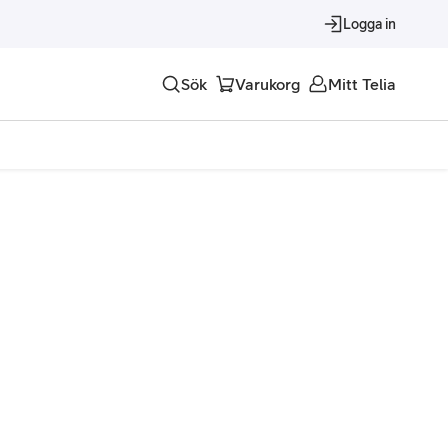
Logga in
Sök
Varukorg
Mitt Telia
Tjänster
Alla tjänster
Trygghet
Underhållning
Roaming – samtal och surf i utlandet