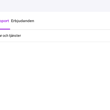
pport
Erbjudanden
r och tjänster
onnemang
Kontantkort
labonnemang
Köp kontantkort
bonnemang
Ladda kontantkort
ändare
Laddningscheck
nemang för pensionär
Registrera kontantkort