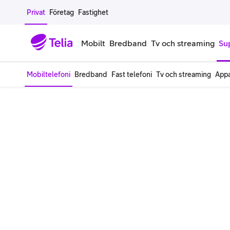
Gå till sidans innehåll
Privat
Företag
Fastighet
Mobilt
Bredband
Tv och streaming
Su
Mobiltelefoni
Bredband
Fast telefoni
Tv och streaming
Appa
Mobiltelefoner
Mobilab
iPhone
Alla mobi
Samsung Galaxy
Familjea
Google Pixel
Extra anv
Alla mobiltelefoner
Mobilabon
Begagnade mobiltelefoner