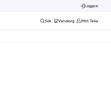
Logga in
Sök
Varukorg
Mitt Telia
Tjänster
Alla tjänster
Trygghet
Underhållning
Roaming – samtal och surf i utlandet