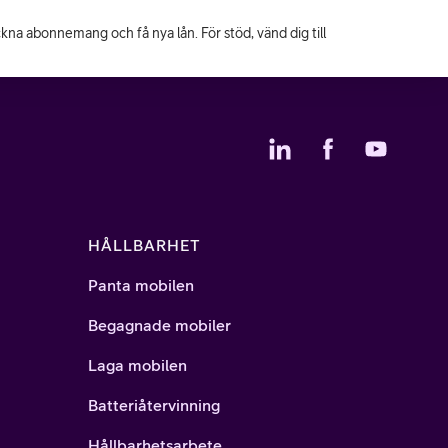
eckna abonnemang och få nya lån. För stöd, vänd dig till
HÅLLBARHET
Panta mobilen
Begagnade mobiler
Laga mobilen
Batteriåtervinning
Hållbarhetsarbete