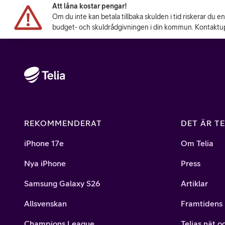
Att låna kostar pengar!
Om du inte kan betala tillbaka skulden i tid riskerar du e
budget- och skuldrådgivningen i din kommun. Kontaktup
REKOMMENDERAT
DET ÄR TE
iPhone 17e
Om Telia
Nya iPhone
Press
Samsung Galaxy S26
Artiklar
Allsvenskan
Framtidens 
Champions League
Telias nät o