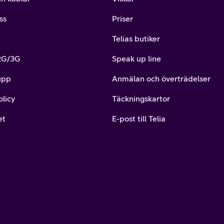
ss
Priser
Telias butiker
 2G/3G
Speak up line
upp
Anmälan och överträdelser
olicy
Täckningskartor
et
E-post till Telia