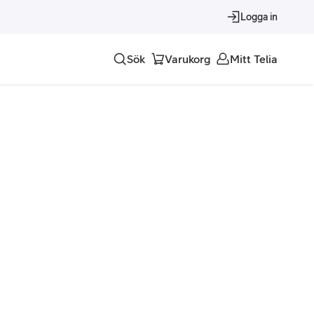
Logga in
Sök
Varukorg
Mitt Telia
Tjänster
Alla tjänster
Trygghet
Underhållning
Roaming – samtal och surf i utlandet