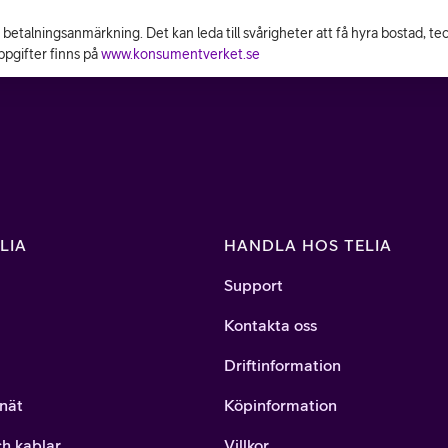
n betalningsanmärkning. Det kan leda till svårigheter att få hyra bostad, t
pgifter finns på
www.konsumentverket.se
LIA
HANDLA HOS TELIA
Support
Kontakta oss
Driftinformation
nät
Köpinformation
ch kablar
Villkor