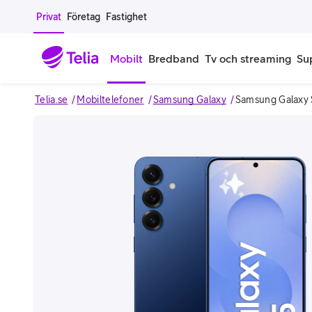
Gå till sidans innehåll
Privat
Företag
Fastighet
Mobilt
Bredband
Tv och streaming
Su
Telia.se
Mobiltelefoner
Samsung Galaxy
Samsung Galaxy
Mobiltelefoner
Mobilab
iPhone
Alla mobi
Image 1 of 9
Samsung Galaxy
Familjea
Google Pixel
Extra anv
Alla mobiltelefoner
Mobilabon
Begagnade mobiltelefoner