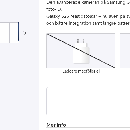
Den avancerade kameran på Samsung Gala
foto-ID.
Galaxy S25 realtidstolkar – nu även på s
och bättre integration samt längre batter
or
Laddare medföljer ej
plattor
attor
Mer info