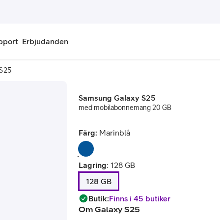
pport
Erbjudanden
 S25
onnemang
Kontantkort
Samsung Galaxy S25
labonnemang
Köp kontantkort
med mobilabonnemang 20 GB
bonnemang
Ladda kontantkort
Färg:
Marinblå
ändare
Laddningscheck
Lagring
:
128 GB
nemang för pensionär
Registrera kontantkort
128 GB
Butik
:
Finns i 45 butiker
Om
Galaxy S25