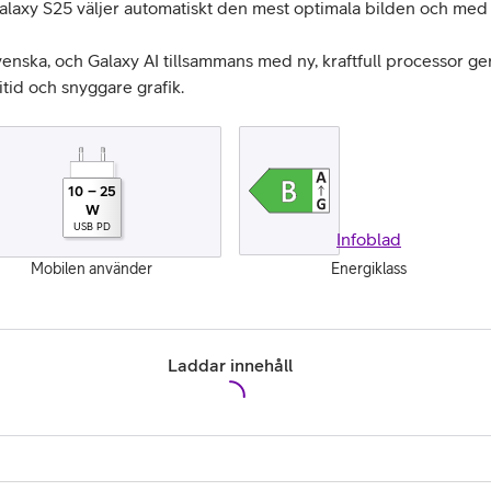
xy S25 väljer automatiskt den mest optimala bilden och med A
venska, och Galaxy AI tillsammans med ny, kraftfull processor g
itid och snyggare grafik.
10
–
25
W
USB PD
Infoblad
Mobilen använder
Energiklass
Laddar innehåll