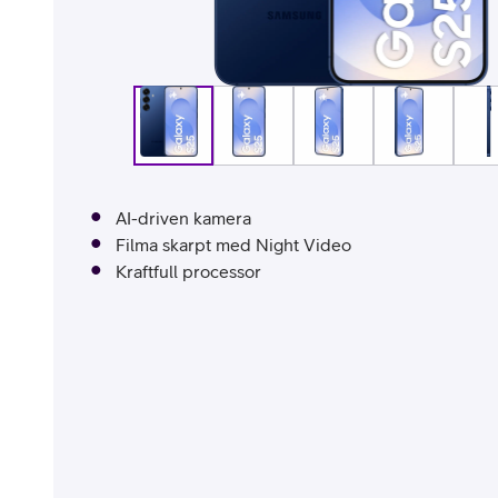
Billiga mobiltelefoner
Mobilskal
Laddare
Hörlurar
AI-driven kamera
Smartwatches
Surfplatt
Filma skarpt med Night Video
Kraftfull processor
Apple Watch
4G/5G Surf
Samsung Galaxy Watch
Wifi Surfpl
Alla smartwatches
Tillbehör