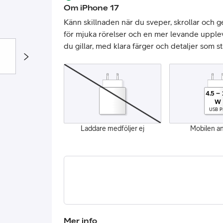
Om
iPhone 17
Känn skillnaden när du sveper, skrollar och 
för mjuka rörelser och en mer levande upplev
du gillar, med klara färger och detaljer som s
4.5
–
W
or
USB 
plattor
Laddare medföljer ej
Mobilen a
attor
Mer info