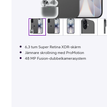
Billiga mobiltelefoner
Mobilskal
Laddare
Hörlurar
6,3 tum Super Retina XDR-skärm
Smartwatches
Surfplatt
Jämnare skrollning med ProMotion
48 MP Fusion-dubbelkamerasystem
Apple Watch
4G/5G Surf
Samsung Galaxy Watch
Wifi Surfpl
Alla smartwatches
Tillbehör