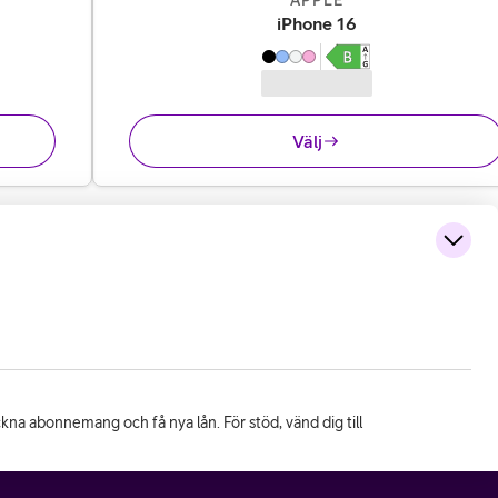
APPLE
kr
,
9 495 kr
iPhone 16
Välj
eckna abonnemang och få nya lån. För stöd, vänd dig till