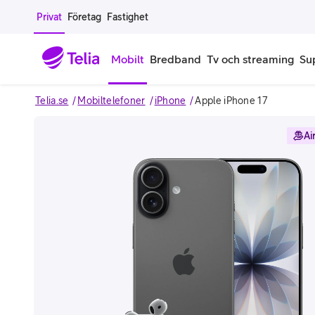
Gå till sidans innehåll
Privat
Företag
Fastighet
Mobilt
Bredband
Tv och streaming
Su
Telia.se
Mobiltelefoner
iPhone
Apple iPhone 17
Mobiltelefoner
Mobilab
Ai
iPhone
Alla mobi
Image 1 of 5
Samsung Galaxy
Familjea
Google Pixel
Extra anv
Alla mobiltelefoner
Mobilabon
Begagnade mobiltelefoner