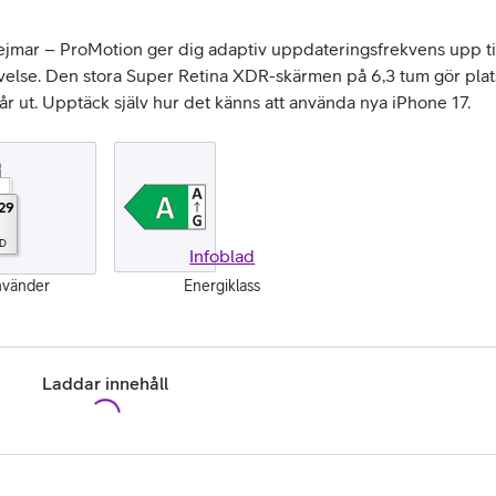
gejmar – ProMotion ger dig adaptiv uppdateringsfrekvens upp ti
else. Den stora Super Retina XDR-skärmen på 6,3 tum gör plats 
tår ut. Upptäck själv hur det känns att använda nya iPhone 17.
29
PD
Infoblad
nvänder
Energiklass
Laddar innehåll