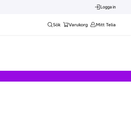
Logga in
Sök
Varukorg
Mitt Telia
Tjänster
Alla tjänster
Trygghet
Underhållning
Roaming – samtal och surf i utlandet