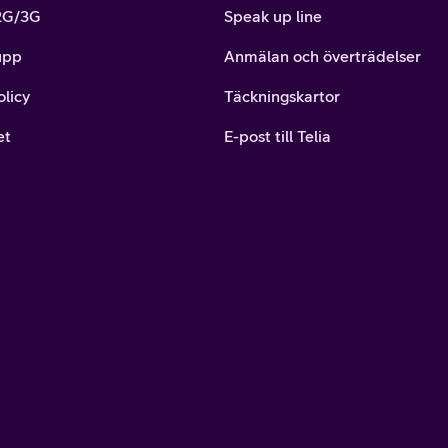
 2G/3G
Speak up line
upp
Anmälan och överträdelser
olicy
Täckningskartor
et
E-post till Telia