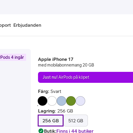
pport
Erbjudanden
onnemang
Kontantkort
rPods 4 ingår
Apple iPhone 17
labonnemang
Köp kontantkort
med mobilabonnemang 20 GB
bonnemang
Ladda kontantkort
Just nu!
AirPods på köpet
ändare
Laddningscheck
Färg:
Svart
nemang för pensionär
Registrera kontantkort
Lagring
:
256 GB
256 GB
512 GB
Butik
:
Finns i 44 butiker