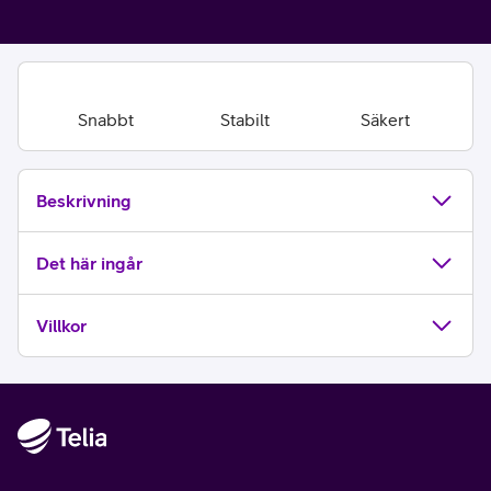
Snabbt
Stabilt
Säkert
Beskrivning
Det här ingår
Villkor