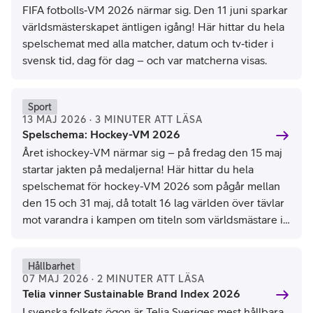
FIFA fotbolls‑VM 2026 närmar sig. Den 11 juni sparkar
världsmästerskapet äntligen igång! Här hittar du hela
spelschemat med alla matcher, datum och tv‑tider i
svensk tid, dag för dag – och var matcherna visas.
Sport
13 MAJ 2026 · 3 MINUTER ATT LÄSA
Spelschema: Hockey-VM 2026
Året ishockey-VM närmar sig – på fredag den 15 maj
startar jakten på medaljerna! Här hittar du hela
spelschemat för hockey-VM 2026 som pågår mellan
den 15 och 31 maj, då totalt 16 lag världen över tävlar
mot varandra i kampen om titeln som världsmästare i
ishockey. Se schemat för alla matcher och tider i
hockey-VM 2026 här.
Hållbarhet
07 MAJ 2026 · 2 MINUTER ATT LÄSA
Telia vinner Sustainable Brand Index 2026
I svenska folkets ögon är Telia Sveriges mest hållbara