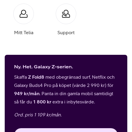
Mitt Telia
Support
Ny. Het. Galaxy Z-serien.
Skaffa
Z Fold8
med obegränsad surf, Netflix och
Galaxy Buds4 Pro på köpet (värde 2 990 kr) för
949 kr/mån
. Panta in din gamla mobil samtidigt
så får du
1 800 kr
extra i inbytesvärde.
Ord. pris 1 109 kr/mån.