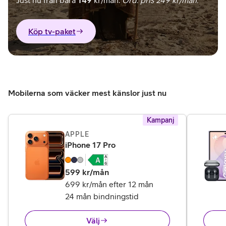
Just nu från bara
149
kr/mån.
Ord. pris 249 kr/mån.
Köp tv-paket
Mobilerna som väcker mest känslor just nu
Kampanj
APPLE
,
14 995 kr
iPhone 17 Pro
599
kr/mån
699 kr/mån efter 12 mån
24 mån bindningstid
Välj