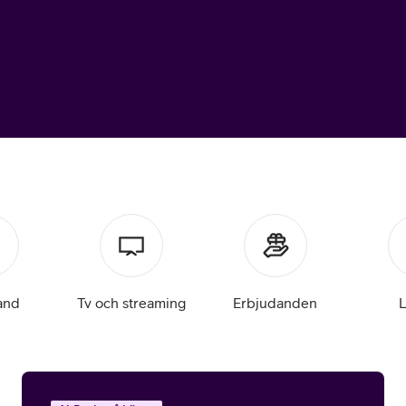
or
plattor
attor
and
Tv och streaming
Erbjudanden