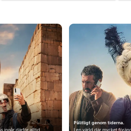
Pålitligt genom tiderna.
s ingår därför alltid
I en värld där mycket föränd