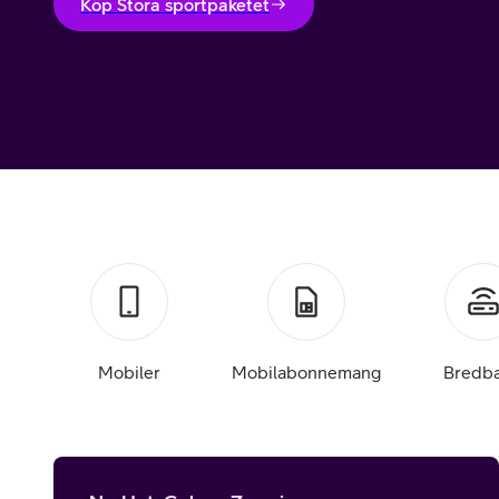
Billiga mobiltelefoner
Köp Stora sportpaketet
Mobilskal
Laddare
Hörlurar
Smartwatches
Surfplatt
Apple Watch
4G/5G Surf
Samsung Galaxy Watch
Wifi Surfpl
Mobiler
Mobilabonnemang
Bredb
Alla smartwatches
Tillbehör