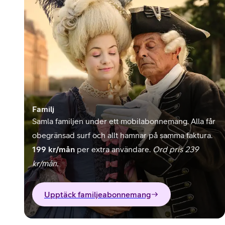
Familj
Samla familjen under ett mobilabonnemang. Alla får
obegränsad surf och allt hamnar på samma faktura.
199 kr/mån
per extra användare.
Ord pris 239
kr/mån.
Upptäck familjeabonnemang