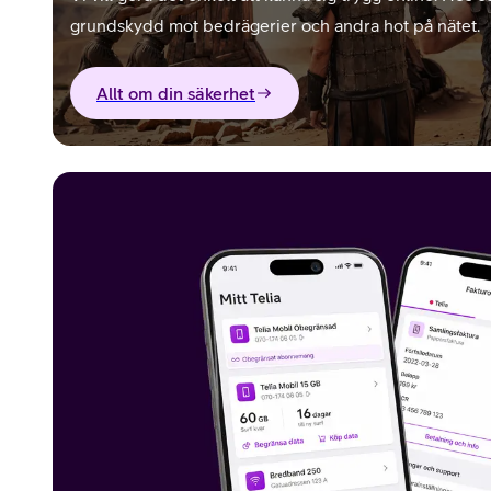
grundskydd mot bedrägerier och andra hot på nätet.
Allt om din säkerhet