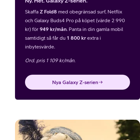
Ny. Het. Galaxy Z-serien.
Skaffa
Z Fold8
med obegränsad surf, Netflix
och Galaxy Buds4 Pro på köpet (värde 2 990
kr) för
949 kr/mån
. Panta in din gamla mobil
samtidigt så får du
1 800 kr
extra i
inbytesvärde.
Ord. pris 1 109 kr/mån.
Nya Galaxy Z-serien