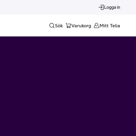
Logga in
Sök
Varukorg
Mitt Telia
Tjänster
Alla tjänster
Trygghet
Underhållning
Roaming – samtal och surf i utlandet