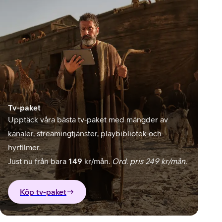
Tv-paket
Upptäck våra bästa tv‑paket med mängder av
kanaler, streamingtjänster, playbibliotek och
hyrfilmer.
Just nu från bara
149
kr/mån.
Ord. pris 249 kr/mån.
Köp tv-paket