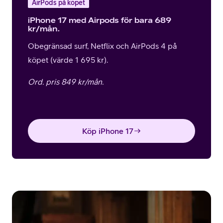
AirPods på köpet
iPhone 17 med Airpods för bara 689
kr/mån.
Obegränsad surf, Netflix och AirPods 4 på
köpet (värde 1 695 kr).
Ord. pris 849 kr/mån.
Köp iPhone 17