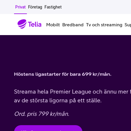
Gå till sidans innehåll
Privat
Företag
Fastighet
Mobilt
Bredband
Tv och streaming
Su
Mobiltelefoner
Mobilab
iPhone
Alla mobi
Höstens ligastarter för bara 699 kr/mån.
Samsung Galaxy
Familjea
Google Pixel
Extra anv
Streama hela Premier League och ännu mer f
av de största ligorna på ett ställe.
Alla mobiltelefoner
Mobilabon
Ord. pris 799 kr/mån.
Begagnade mobiltelefoner