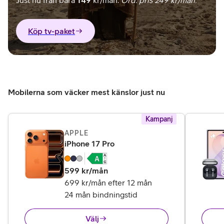
Just nu från bara
149
kr/mån.
Ord. pris 249 kr/mån.
Köp tv-paket
Mobilerna som väcker mest känslor just nu
Kampanj
APPLE
,
14 995 kr
iPhone 17 Pro
599
kr/mån
699 kr/mån efter 12 mån
24 mån bindningstid
Välj