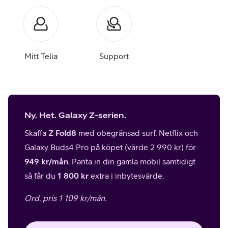
Mitt Telia
Support
Ny. Het. Galaxy Z-serien.
Skaffa
Z Fold8
med obegränsad surf, Netflix och
Galaxy Buds4 Pro på köpet (värde 2 990 kr) för
949 kr/mån
. Panta in din gamla mobil samtidigt
så får du
1 800 kr
extra i inbytesvärde.
Ord. pris 1 109 kr/mån.