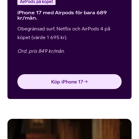
AirPods på köpet
iPhone 17 med Airpods för bara 689
kr/mån.
Obegränsad surf, Netflix och AirPods 4 på
köpet (värde 1 695 kr).
Ord. pris 849 kr/mån.
Köp iPhone 17