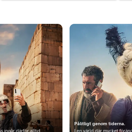
Pålitligt genom tiderna.
s ingår därför alltid
I en värld där mycket föränd