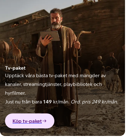
Tv-paket
Upptäck våra bästa tv‑paket med mängder av
kanaler, streamingtjänster, playbibliotek och
hyrfilmer.
Just nu från bara
149
kr/mån.
Ord. pris 249 kr/mån.
Köp tv-paket