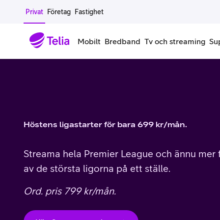
Gå till sidans innehåll
Privat
Företag
Fastighet
Mobilt
Bredband
Tv och streaming
Su
Mobiltelefoner
Mobilab
iPhone
Alla mobi
Höstens ligastarter för bara 699 kr/mån.
Samsung Galaxy
Familjea
Google Pixel
Extra anv
Streama hela Premier League och ännu mer f
av de största ligorna på ett ställe.
Alla mobiltelefoner
Mobilabon
Ord. pris 799 kr/mån.
Begagnade mobiltelefoner