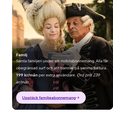
Familj
Samla familjen under ett mobilabonnemang. Alla får
obegränsad surf och allt hamnar på samma faktura.
199 kr/mån
per extra användare.
Ord pris 239
kr/mån.
Upptäck familjeabonnemang