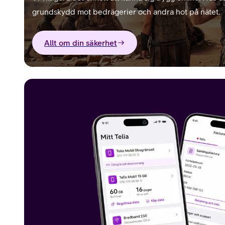
grundskydd mot bedrägerier och andra hot på nätet.
Allt om din säkerhet