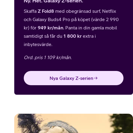
Ny. Het. Galaxy Z-serien.
Skaffa
Z Fold8
med obegränsad surf, Netflix
och Galaxy Buds4 Pro på köpet (värde 2 990
kr) för
949 kr/mån
. Panta in din gamla mobil
samtidigt så får du
1 800 kr
extra i
inbytesvärde.
Ord. pris 1 109 kr/mån.
Nya Galaxy Z-serien