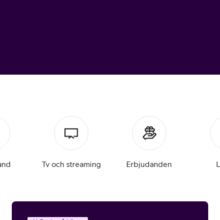
or
plattor
attor
and
Tv och streaming
Erbjudanden