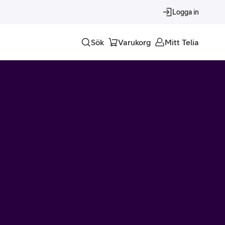
Logga in
Sök
Varukorg
Mitt Telia
Tjänster
Alla tjänster
Trygghet
Underhållning
Roaming – samtal och surf i utlandet