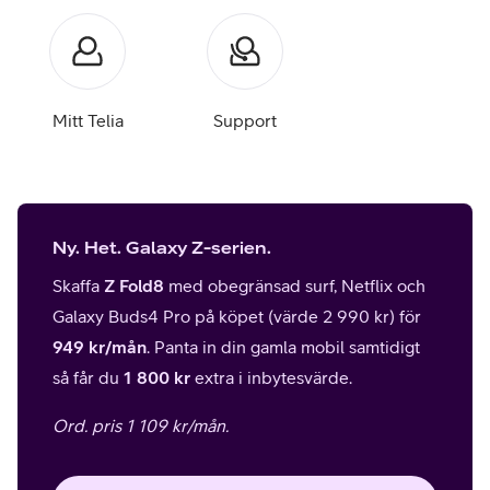
Mitt Telia
Support
Ny. Het. Galaxy Z-serien.
Skaffa
Z Fold8
med obegränsad surf, Netflix och
Galaxy Buds4 Pro på köpet (värde 2 990 kr) för
949 kr/mån
. Panta in din gamla mobil samtidigt
så får du
1 800 kr
extra i inbytesvärde.
Ord. pris 1 109 kr/mån.