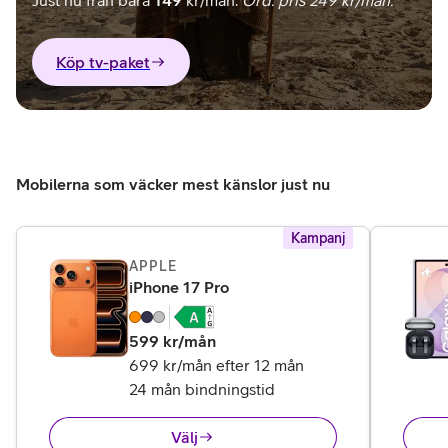
Just nu från bara
149
kr/mån.
Ord. pris 249 kr/mån.
Köp tv-paket
Mobilerna som väcker mest känslor just nu
Kampanj
APPLE
,
14 995 kr
iPhone 17 Pro
599
kr/mån
699 kr/mån efter 12 mån
24 mån bindningstid
Välj