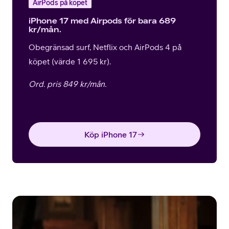
AirPods på köpet
iPhone 17 med Airpods för bara 689
kr/mån.
Obegränsad surf, Netflix och AirPods 4 på
köpet (värde 1 695 kr).
Ord. pris 849 kr/mån.
Köp iPhone 17