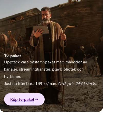
Tv-paket
Upptäck våra bästa tv‑paket med mängder av
kanaler, streamingtjänster, playbibliotek och
hyrfilmer.
Just nu från bara
149
kr/mån.
Ord. pris 249 kr/mån.
Köp tv-paket