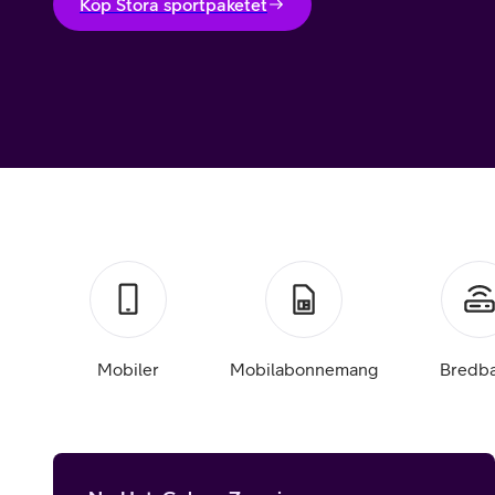
Billiga mobiltelefoner
Köp Stora sportpaketet
Mobilskal
Laddare
Hörlurar
Smartwatches
Surfplatt
Apple Watch
4G/5G Surf
Samsung Galaxy Watch
Wifi Surfpl
Mobiler
Mobilabonnemang
Bredb
Alla smartwatches
Tillbehör