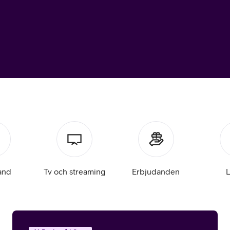
or
plattor
attor
and
Tv och streaming
Erbjudanden