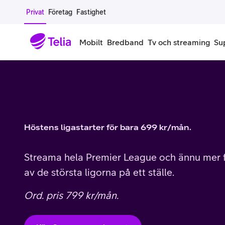
Gå till sidans innehåll
Privat
Företag
Fastighet
Mobilt
Bredband
Tv och streaming
Su
Mobiltelefoner
Mobilab
iPhone
Alla mobi
Höstens ligastarter för bara 699 kr/mån.
Samsung Galaxy
Familjea
Google Pixel
Extra anv
Streama hela Premier League och ännu mer f
av de största ligorna på ett ställe.
Alla mobiltelefoner
Mobilabon
Ord. pris 799 kr/mån.
Begagnade mobiltelefoner