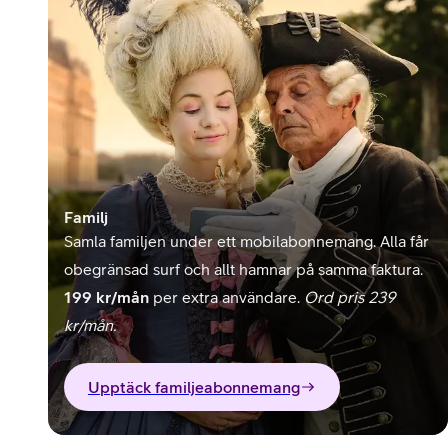
Familj
Samla familjen under ett mobilabonnemang. Alla får
obegränsad surf och allt hamnar på samma faktura.
199 kr/mån
per extra användare.
Ord pris 239
kr/mån.
Upptäck familjeabonnemang