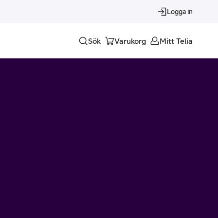
Logga in
Sök
Varukorg
Mitt Telia
Tjänster
Alla tjänster
Trygghet
Underhållning
Roaming – samtal och surf i utlandet