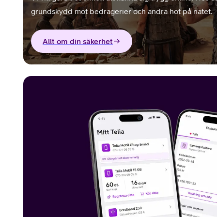
grundskydd mot bedrägerier och andra hot på nätet.
Allt om din säkerhet