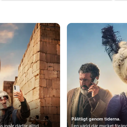
Pålitligt genom tiderna.
s ingår därför alltid
I en värld där mycket föränd