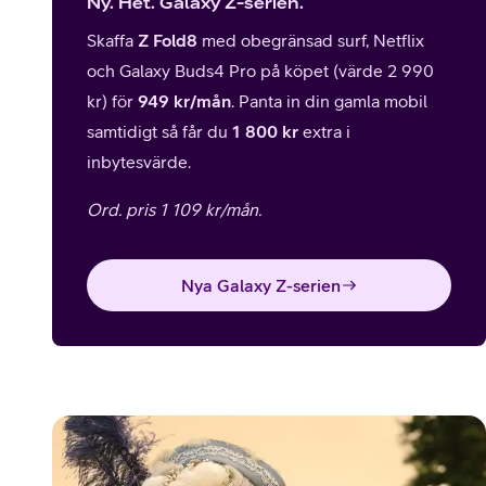
Ny. Het. Galaxy Z-serien.
Skaffa
Z Fold8
med obegränsad surf, Netflix
och Galaxy Buds4 Pro på köpet (värde 2 990
kr) för
949 kr/mån
. Panta in din gamla mobil
samtidigt så får du
1 800 kr
extra i
inbytesvärde.
Ord. pris 1 109 kr/mån.
Nya Galaxy Z-serien